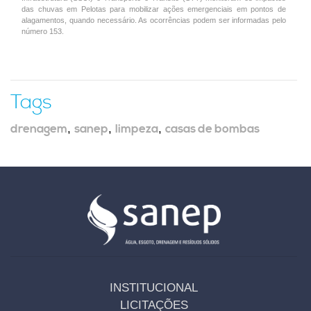
das chuvas em Pelotas para mobilizar ações emergenciais em pontos de
alagamentos, quando necessário. As ocorrências podem ser informadas pelo
número 153.
Tags
drenagem
,
sanep
,
limpeza
,
casas de bombas
INSTITUCIONAL
LICITAÇÕES