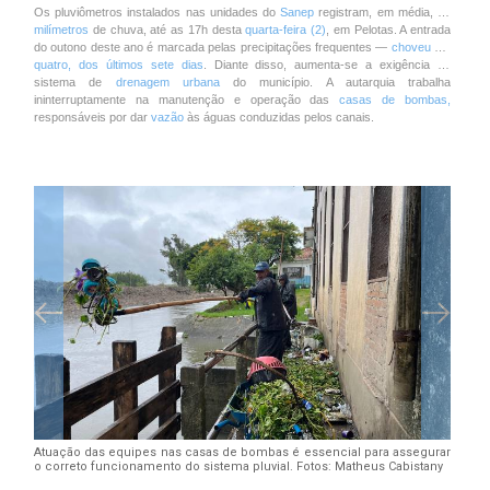
Os pluviômetros instalados nas unidades do
Sanep
registram, em média,
35
milímetros
de chuva, até as 17h desta
quarta-feira (2)
, em Pelotas. A entrada
do outono deste ano é marcada pelas precipitações frequentes —
choveu em
quatro, dos últimos sete dias
. Diante disso, aumenta-se a exigência do
sistema de
drenagem urbana
do município. A autarquia
trabalha
ininterruptamente na manutenção e operação das
casas de bombas,
responsáveis por dar
vazão
às águas conduzidas pelos canais.
Atuação das equipes nas casas de bombas é essencial para assegurar
o correto funcionamento do sistema pluvial. Fotos: Matheus Cabistany