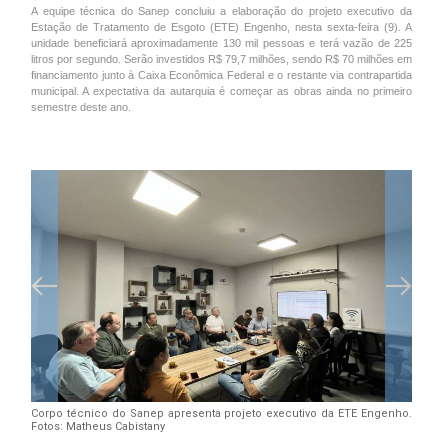
A equipe técnica do Sanep concluiu a elaboração do projeto executivo da
Estação de Tratamento de Esgoto (ETE) Engenho, nesta sexta-feira (9). A
unidade beneficiará aproximadamente 130 mil pessoas e terá vazão de 225
litros por segundo. Serão investidos R$ 79,7 milhões, sendo R$ 70 milhões em
financiamento junto à Caixa Econômica Federal e o restante via contrapartida
municipal. A expectativa da autarquia é começar as obras ainda no primeiro
semestre deste ano.
Corpo técnico do Sanep apresenta projeto executivo da ETE Engenho.
Fotos: Matheus Cabistany